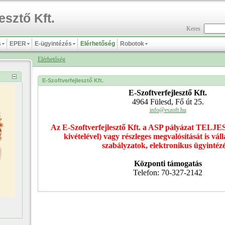
esztő Kft.
Keres
s
EPER
E-ügyintézés
Elérhetőség
Robotok
Elérhetőség
E-Szoftverfejlesztő Kft.
E-Szoftverfejlesztő Kft.
4964 Fülesd, Fő út 25.
info@eszoft.hu
Az E-Szoftverfejlesztő Kft. a ASP pályázat TELJES
kivételével) vagy részleges megvalósítását is váll
szabályzatok, elektronikus ügyintézé
Központi támogatás
Telefon: 70-327-2142