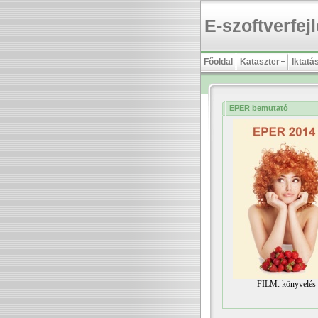
E-szoftverfejl
Főoldal
Kataszter
Iktatá
EPER bemutató
FILM: könyvelés