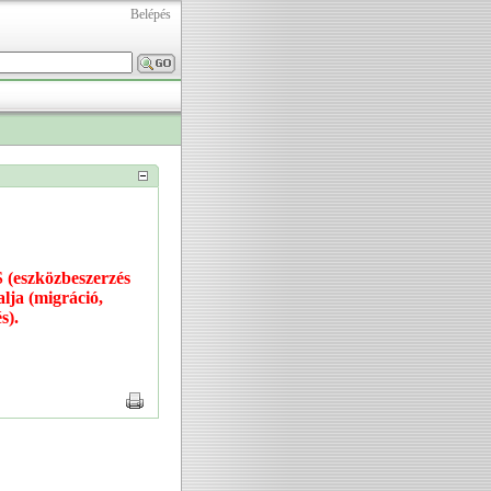
Belépés
 (eszközbeszerzés
alja (migráció,
s).