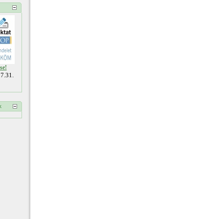
se!
7.31.
k