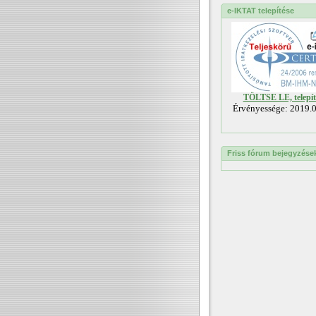
e-IKTAT telepítése
TÖLTSE LE, telepít
Érvényessége: 2019.0
Friss fórum bejegyzése