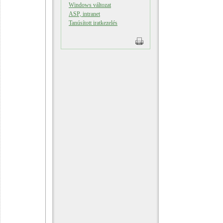
Windows változat
ASP, intranet
Tanúsított iratkezelés