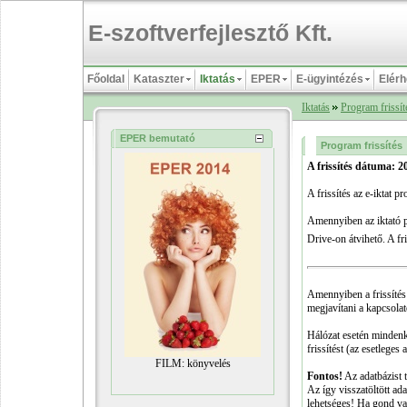
E-szoftverfejlesztő Kft.
Főoldal
Kataszter
Iktatás
EPER
E-ügyintézés
Elér
Iktatás
Program frissít
EPER bemutató
Program frissítés
A frissítés dátuma: 20
A frissítés az e-iktat 
Amennyiben az iktató p
Drive-on átvihető. A fr
Amennyiben a frissítés
megjavítani a kapcsolat
Hálózat esetén mindenkin
frissítést (az esetleges 
FILM: könyvelés
Fontos!
Az adatbázist 
Az így visszatöltött ada
lehetséges! Ha gond van