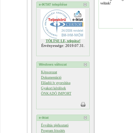
velünk!
e-IKTAT telepítése
TÖLTSE LE, telepítse!
Érvényessége: 2019.07.31.
Windows változat
Képsorozat
Dokumentáció
Előadói ív gyorsítása
Gyakori kérdések
ÖNKADÓ IMPORT
e-iktat
Évváltás tájékoztató
Program frissítés